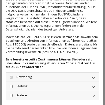
Verfahrensweisen rund um die Installation Ihrer neuen
den genannten Zwecken möglicherweise Daten an Länder
außerhalb der EU/ des EWR (Drittlanddatenübermittlung), z.B. in
Armaturen für Bad und Küche.
die USA. Das Datenschutzniveau in diesen Ländern ist
möglicherweise nicht mit dem in den EU-/EWR-Ländern
vergleichbar. Es besteht daher ein erhöhtes Risiko, dass
staatliche Behörden auf diese Daten zugreifen können. Weitere
Informationen zu Sicherheitsgarantien finden Sie in den
Datenschutzrichtlinien des jeweiligen Anbieters.
Ihr Sanitärfachgeschäft LAGO öffnet sich
Indem Sie auf „ALLE ZULASSEN" klicken, stimmen Sie sowohl dem
virtuell
Speichern und Abrufen von Informationen auf Ihrem Gerät (§ 25
Abs. 1 TDDDG) sowie der anschließenden Datenverarbeitung für
die nachfolgend dargestellten bzw. die von Ihnen ausgewählten
Verarbeitungszwecke zu (Art 6 Abs. 1 lit. a. DSGVO).
Unter dem Begriff Badartikel verstehen wir alle
Eine bereits erteilte Zustimmung können Sie jederzeit
Produkte, die ein Badezimmer in ein funktionales,
über den links unten eingeblendeten Cookie-Button für
modernes Bad
mit Charakter und Stil verwandeln
die Zukunft widerrufen.
und nicht nur der Dekoration dienen. Hierzu
Notwendig
gehören Sanitärartikel wie Armaturen aus
Edelstahl, Keramik oder Kunststoff sowie
Statistik
Waschbecken und Waschtische, Toilettenbecken,
Wannen, Duschen und mehr. In der Online-
Andere
Bildergalerie sehen Sie fertig eingerichtete Bäder