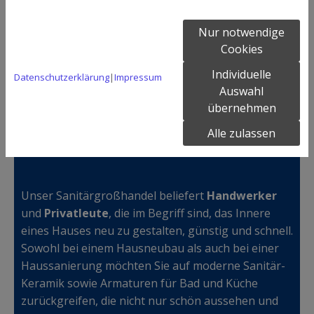
und Nasszellen, die mit Badprodukten aus unserem
Sanitärgroßhandel
eingerichtet worden sind und
Nur notwendige
verschaffen sich einen Überblick, welche
Cookies
Sanitärartikel in welcher Form am besten aussehen.
Individuelle
Datenschutzerklärung
|
Impressum
Auswahl
übernehmen
Alle zulassen
Sanitär- und Badartikel für Gewerbe und
Privat
Unser Sanitärgroßhandel beliefert
Handwerker
und
Privatleute
, die im Begriff sind, das Innere
eines Hauses neu zu gestalten, günstig und schnell.
Sowohl bei einem Hausneubau als auch bei einer
Haussanierung möchten Sie auf moderne Sanitär-
Keramik sowie Armaturen für Bad und Küche
zurückgreifen, die nicht nur schön aussehen und