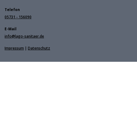
Telefon
05731 - 156090
E-Mail
info@lago-sanitaer.de
Impressum
|
Datenschutz