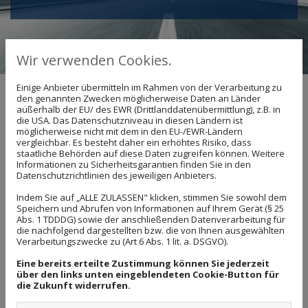
Wir verwenden Cookies.
Einige Anbieter übermitteln im Rahmen von der Verarbeitung zu
den genannten Zwecken möglicherweise Daten an Länder
LAGO Fachgroßhandel
außerhalb der EU/ des EWR (Drittlanddatenübermittlung), z.B. in
die USA. Das Datenschutzniveau in diesen Ländern ist
Alter Kirchweg 7-9
möglicherweise nicht mit dem in den EU-/EWR-Ländern
vergleichbar. Es besteht daher ein erhöhtes Risiko, dass
32584 Löhne
staatliche Behörden auf diese Daten zugreifen können. Weitere
Informationen zu Sicherheitsgarantien finden Sie in den
Datenschutzrichtlinien des jeweiligen Anbieters.
Kontaktieren Sie uns
Indem Sie auf „ALLE ZULASSEN" klicken, stimmen Sie sowohl dem
Telefon: 05731 - 156090
Speichern und Abrufen von Informationen auf Ihrem Gerät (§ 25
Abs. 1 TDDDG) sowie der anschließenden Datenverarbeitung für
Fax: 05731 - 1560920
die nachfolgend dargestellten bzw. die von Ihnen ausgewählten
Verarbeitungszwecke zu (Art 6 Abs. 1 lit. a. DSGVO).
E-Mail: info@lago-sanitaer.de
Eine bereits erteilte Zustimmung können Sie jederzeit
über den links unten eingeblendeten Cookie-Button für
Bushaltestelle in der Nähe!
die Zukunft widerrufen.
Ca. 50 m entfernt befindet sich die Bushaltestelle Linie