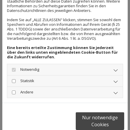
staatliche Behörden auf diese Daten zugreifen können. Weitere
Informationen zu Sicherheitsgarantien finden Sie in den
eine riesige Ausstellungsfläche mit vielen Inspirationen
Datenschutzrichtlinien des jeweiligen Anbieters.
für Ihr Bad, sondern können auch eine ganz
Indem Sie auf „ALLE ZULASSEN" klicken, stimmen Sie sowohl dem
persönliche Beratung und Badplanung bekommen.
Speichern und Abrufen von Informationen auf Ihrem Gerät (§ 25
Unsere Mitarbeiter werden regelmäßig durch
Abs. 1 TDDDG) sowie der anschließenden Datenverarbeitung für
die nachfolgend dargestellten bzw. die von Ihnen ausgewählten
Werksbesuche und Seminare bei unseren Lieferanten
Verarbeitungszwecke zu (Art 6 Abs. 1 lit. a. DSGVO).
geschult und kennen sich daher mit allen Produkten
Eine bereits erteilte Zustimmung können Sie jederzeit
und neuen Trends bestens aus. Jahrelange
über den links unten eingeblendeten Cookie-Button für
die Zukunft widerrufen.
Erfahrungen und hervorragende Gestaltungsideen
haben bereits zahlreiche Kunden zufriedengestellt.
Notwendig
Eine umfangreiche Beratung und kompetente Planung
Ihres Traumbades ist somit auch Ihnen garantiert.
Statistik
Zusammen mit Ihnen sprechen unsere Mitarbeiter
Andere
über Ihre Wünsche sowie räumliche und finanzielle
Rahmenbedingungen und holen so das Beste aus
Ihrem Bad heraus.
Die individuellen Beratungsgespräche führen wir auch
Nur notwendige
gerne bei Ihnen vor Ort durch, um so einen besseren
Cookies