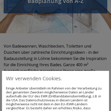
Badplanung von A-Z
Von Badewannen, Waschbecken, Toiletten und
Duschen über zahlreiche Einrichtungsideen - in der
Badausstellung in Löhne bekommen Sie die Inspiration
für die Einrichtung Ihres Bades. Ganze 400 m²
Ausstellungsfläche garantieren Ihnen eine große
Auswahl an Sanitär- und Badartikeln, die für jeden
Wir verwenden Cookies.
Geschmack das Passende bietet.
Einige Anbieter übermitteln im Rahmen von der Verarbeitung zu
den genannten Zwecken möglicherweise Daten an Länder
außerhalb der EU/ des EWR (Drittlanddatenübermittlung), z.B. in
Von der Planung zur Ausführung
die USA. Das Datenschutzniveau in diesen Ländern ist
möglicherweise nicht mit dem in den EU-/EWR-Ländern
vergleichbar. Es besteht daher ein erhöhtes Risiko, dass
In unserem Sanitärfachgeschäft finden Sie nicht nur